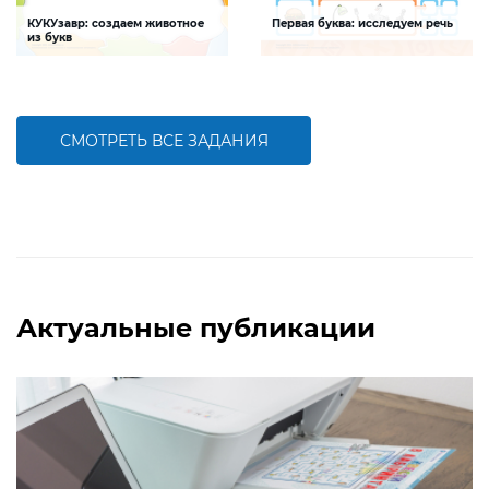
КУКУзавр: создаем животное
Первая буква: исследуем речь
из букв
Задание будет способствовать
Задание будет способствовать
развитию мелкой моторики, умения
формированию речевой
распознавать буквы и шрифты среди
компетентности ребенка,
печатных текстов
обогащению словарного запаса
СМОТРЕТЬ ВСЕ ЗАДАНИЯ
БОЛЬШЕ
БОЛЬШЕ
Актуальные публикации