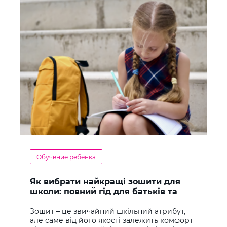
Обучение ребенка
Як вибрати найкращі зошити для
школи: повний гід для батьків та
учнів
Зошит – це звичайний шкільний атрибут,
але саме від його якості залежить комфорт