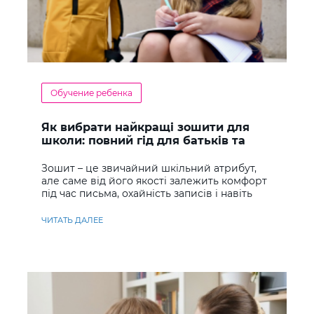
Обучение ребенка
Як вибрати найкращі зошити для
школи: повний гід для батьків та
учнів
Зошит – це звичайний шкільний атрибут,
але саме від його якості залежить комфорт
під час письма, охайність записів і навіть
ставлення до навчання
ЧИТАТЬ ДАЛЕЕ