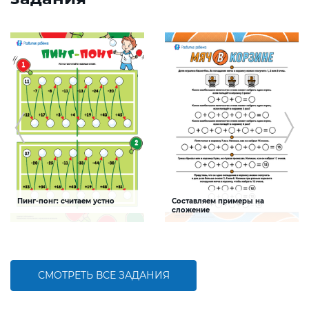
Пинг-понг: считаем устно
Составляем примеры на
сложение
Задание будет способствовать
Задание будет способствовать
формированию навыков устного
формированию математической
счета
компетентности, осознанию
взаимосвязи действий сложения и
вычитания
СМОТРЕТЬ ВСЕ ЗАДАНИЯ
БОЛЬШЕ
БОЛЬШЕ