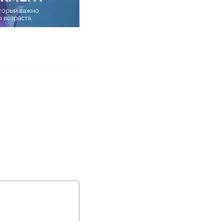
оторый важно
о возраста.