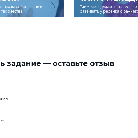
успехам ребенка как к
Тайм-менеджмент – навык, к
творчества.
развивать у ребенка с раннег
ь задание — оставьте отзыв
риал