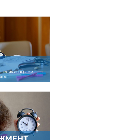
ешения анаграмм
аты.
ЖМЕНТ