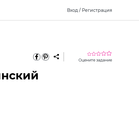
Вход
/
Регистрация
Оцените задание
инский
еріть
Виберите
Как это
премиум
ину
ребенка
работает?
доступ