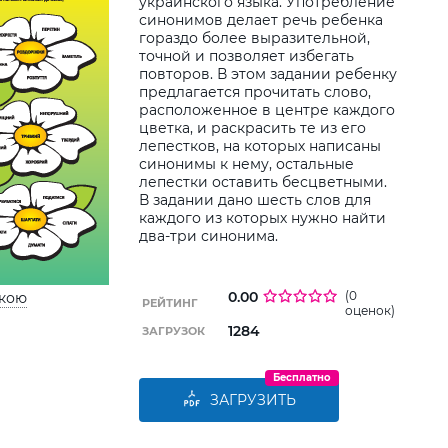
украинского языка. Употребление
синонимов делает речь ребенка
Дод
гораздо более выразительной,
дитин
точной и позволяет избегать
повторов. В этом задании ребенку
предлагается прочитать слово,
расположенное в центре каждого
цветка, и раскрасить те из его
лепестков, на которых написаны
синонимы к нему, остальные
лепестки оставить бесцветными.
В задании дано шесть слов для
каждого из которых нужно найти
два-три синонима.
0.00
(0
ькою
РЕЙТИНГ
оценок)
1284
ЗАГРУЗОК
Бесплатно
ЗАГРУЗИТЬ