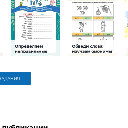
Определяем
Обведи слова:
неправильные
изучаем омонимы
пары слов
Задание будет
Задание будет
способствовать
способствовать
формированию речевой и
формированию речевой
естественнонаучной
компетентности ребенка
компетентностей,
 ЗАДАНИЯ
развитию умения
анализировать
БОЛЬШЕ
БОЛЬШЕ
 публикации