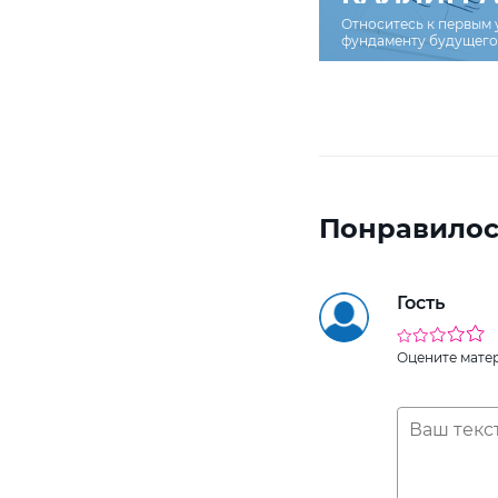
Относитесь к первым 
фундаменту будущего 
Понравилос
Гость
Оцените мате