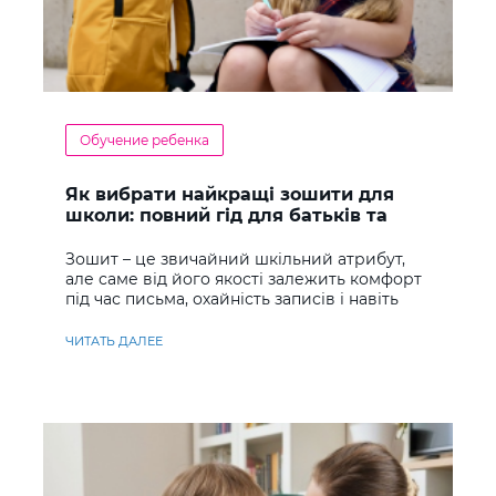
Обучение ребенка
Як вибрати найкращі зошити для
школи: повний гід для батьків та
учнів
Зошит – це звичайний шкільний атрибут,
але саме від його якості залежить комфорт
під час письма, охайність записів і навіть
ставлення до навчання
ЧИТАТЬ ДАЛЕЕ