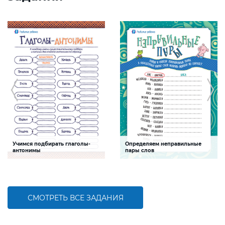
Учимся подбирать глаголы-
Определяем неправильные
антонимы
пары слов
Задание будет способствовать
Задание будет способствовать
формированию речевой
формированию речевой и
компетентности детей, углублению
естественнонаучной
знаний об антонимах
компетентностей, развитию умения
анализировать
СМОТРЕТЬ ВСЕ ЗАДАНИЯ
БОЛЬШЕ
БОЛЬШЕ