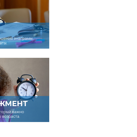
ешения анаграмм
аты.
ЖМЕНТ
оторый важно
о возраста.