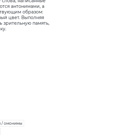
 слова, написанные
ются антонимами, а
ствующим образом:
ный цвет. Выполняя
ь зрительную память,
ку.
 / омонимы