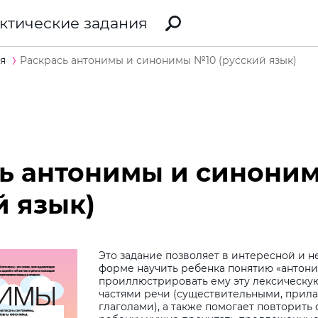
ктические задания
я
Раскрась антонимы и синонимы №10 (русский язык)
сь антонимы и синони
й язык)
Это задание позволяет в интересной и
форме научить ребенка понятию «антон
проиллюстрировать ему эту лексическу
частями речи (существительными, прил
глаголами), а также помогает повторить