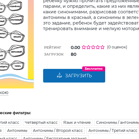
ребенку нужно прочитать предложенные
парами, и определить, какие из них явля
какие синонимами, разрисовав соответ
антонимы в красный, а синонимы в зеле
это задание, ребенок будет задействоват
тренировать внимание и мелкую мотори
0.00
(0 оценок)
РЕЙТИНГ
80
ЗАГРУЗОК
Бесплатно
ЗАГРУЗИТЬ
ькою
еские фильтры:
тий класс
Четвертый класс
Язык и чтение
Синонимы / антонимы
я
Антонимы
Антонимы / Второй класс
Антонимы / Третий класс
тый класс
Антонимы / Бесплатные задания