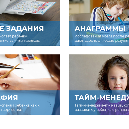
Е ЗАДАНИЯ
АНАГРАММЫ
могает ребенку
Исследования мозга после р
олько важных навыков.
дают вдохновляющие результ
АФИЯ
ТАЙМ-МЕНЕД
успехам ребенка как к
Тайм-менеджмент – навык, к
творчества.
развивать у ребенка с раннег