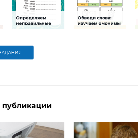
Определяем
Обведи слова:
неправильные
изучаем омонимы
пары слов
Задание будет
Задание будет
способствовать
способствовать
формированию речевой и
формированию речевой
естественнонаучной
компетентности ребенка
компетентностей,
 ЗАДАНИЯ
развитию умения
анализировать
БОЛЬШЕ
БОЛЬШЕ
 публикации