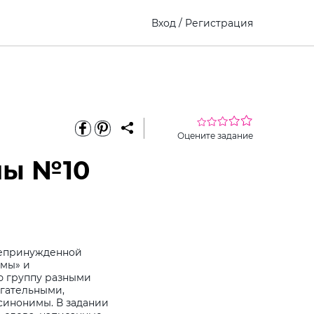
Вход
/
Регистрация
Оцените задание
мы №10
 непринужденной
имы» и
ю группу разными
агательными,
 синонимы. В задании