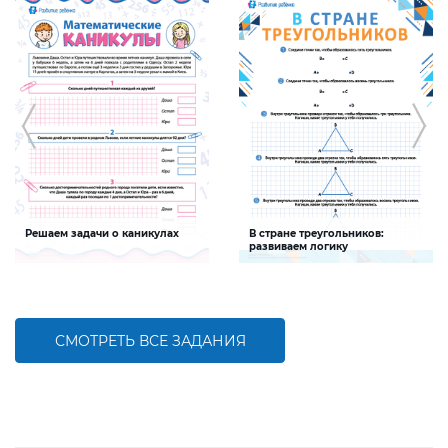
Решаем задачи о каникулах
В стране треугольников:
развиваем логику
Задание будет способствовать
Задание будет способствовать
формированию математической
развитию логического мышления
компетентности детей,
совершенствованию умения решать
задачи и пользоваться календарем
СМОТРЕТЬ ВСЕ ЗАДАНИЯ
БОЛЬШЕ
БОЛЬШЕ