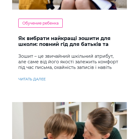
Обучение ребенка
Як вибрати найкращі зошити для
школи: повний гід для батьків та
учнів
Зошит – це звичайний шкільний атрибут,
але саме від його якості залежить комфорт
під час письма, охайність записів і навіть
ставлення до навчання
ЧИТАТЬ ДАЛЕЕ