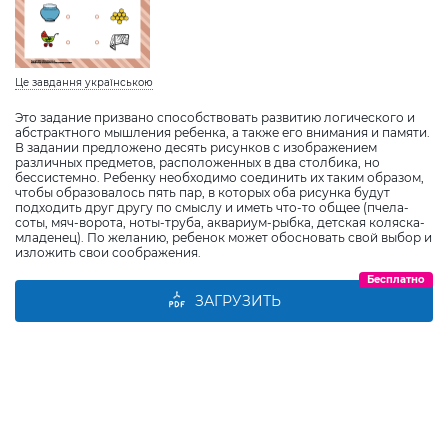
Це завдання українською
Это задание призвано способствовать развитию логического и
абстрактного мышления ребенка, а также его внимания и памяти.
В задании предложено десять рисунков с изображением
различных предметов, расположенных в два столбика, но
бессистемно. Ребенку необходимо соединить их таким образом,
чтобы образовалось пять пар, в которых оба рисунка будут
подходить друг другу по смыслу и иметь что-то общее (пчела-
соты, мяч-ворота, ноты-труба, аквариум-рыбка, детская коляска-
младенец). По желанию, ребенок может обосновать свой выбор и
изложить свои соображения.
Бесплатно
ЗАГРУЗИТЬ
Виберіть дитину
Додати дитину