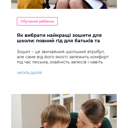
Обучение ребенка
Як вибрати найкращі зошити для
школи: повний гід для батьків та
учнів
Зошит – це звичайний шкільний атрибут,
але саме від його якості залежить комфорт
під час письма, охайність записів і навіть
ставлення до навчання
ЧИТАТЬ ДАЛЕЕ