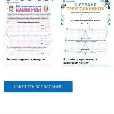
Решаем задачи о каникулах
В стране треугольников:
развиваем логику
Задание будет способствовать
Задание будет способствовать
формированию математической
развитию логического мышления
компетентности детей,
совершенствованию умения решать
задачи и пользоваться календарем
СМОТРЕТЬ ВСЕ ЗАДАНИЯ
БОЛЬШЕ
БОЛЬШЕ