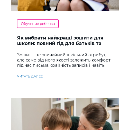
Обучение ребенка
Як вибрати найкращі зошити для
школи: повний гід для батьків та
учнів
Зошит – це звичайний шкільний атрибут,
але саме від його якості залежить комфорт
під час письма, охайність записів і навіть
ставлення до навчання
ЧИТАТЬ ДАЛЕЕ