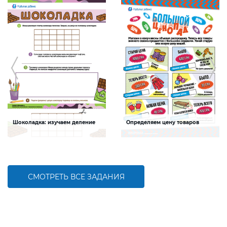
Шоколадка: изучаем деление
Определяем цену товаров
Задание будет способствовать
Задание будет способствовать
формированию навыков деления
формированию математической
компетентности детей, развитию
умения решать задачи на
нахождение дроби от числа
СМОТРЕТЬ ВСЕ ЗАДАНИЯ
БОЛЬШЕ
БОЛЬШЕ