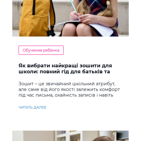
Обучение ребенка
Як вибрати найкращі зошити для
школи: повний гід для батьків та
учнів
Зошит – це звичайний шкільний атрибут,
але саме від його якості залежить комфорт
під час письма, охайність записів і навіть
ставлення до навчання
ЧИТАТЬ ДАЛЕЕ