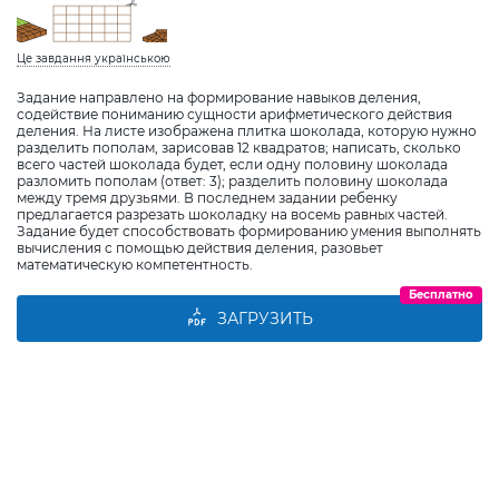
Це завдання українською
Задание направлено на формирование навыков деления,
содействие пониманию сущности арифметического действия
деления. На листе изображена плитка шоколада, которую нужно
разделить пополам, зарисовав 12 квадратов; написать, сколько
всего частей шоколада будет, если одну половину шоколада
разломить пополам (ответ: 3); разделить половину шоколада
между тремя друзьями. В последнем задании ребенку
предлагается разрезать шоколадку на восемь равных частей.
Задание будет способствовать формированию умения выполнять
вычисления с помощью действия деления, разовьет
математическую компетентность.
Бесплатно
ЗАГРУЗИТЬ
Виберіть дитину
Додати дитину