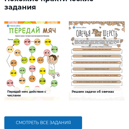
задания
Передай мяч: действия с
Решаем задачи об овечках
числами
Задание будет способствовать
Задание будет способствовать
совершенствованию навыков
формированию математической
сложения, вычитания, умножения,
компетентности,
деления, сравнения
совершенствованию умения
осуществлять устные и письменные
арифметические вычисления
СМОТРЕТЬ ВСЕ ЗАДАНИЯ
БОЛЬШЕ
БОЛЬШЕ