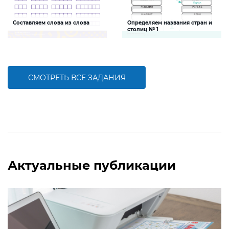
Составляем слова из слова
Определяем названия стран и
столиц № 1
Задание будет способствовать
Задание поможет ребенку развить
формированию речевой
природоведческую и языковую
компетентности детей, развитию
компетенции и логическое
умения соcтавлять и решать
мышление
языковые головоломки
СМОТРЕТЬ ВСЕ ЗАДАНИЯ
БОЛЬШЕ
БОЛЬШЕ
Актуальные публикации