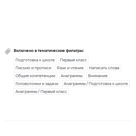
премиум доступ закончился!
Вы исчерпали лимит бесплатной загрузки. Для
загрузки получите безлимитный доступ.
узнать больше
Включено в тематические фильтры:
Подготовка к школе
Первый класс
Письмо и прописи
Язык и чтение
Написать слова
Общие компетенции
Анаграммы
Внимание
Головоломки и задачи
Анаграммы / Подготовка к школе
Анаграммы / Первый класс