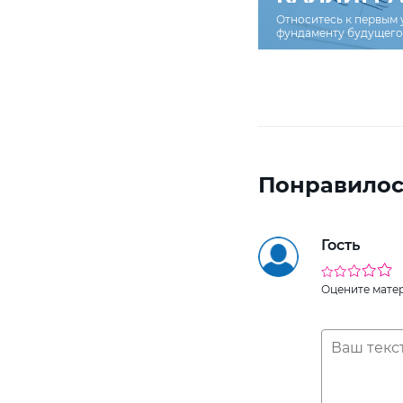
Относитесь к первым 
фундаменту будущего 
Понравилос
Гость
Оцените мате