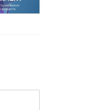
оторый важно
о возраста.