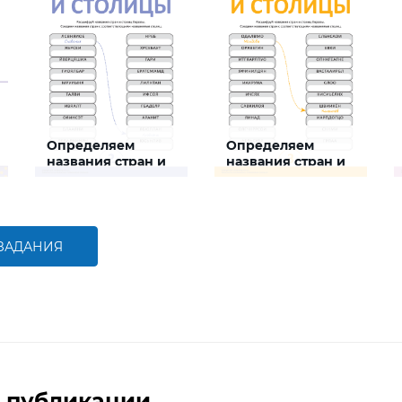
Определяем
Определяем
названия стран и
названия стран и
столиц № 2
столиц № 3
Задание поможет ребенку
Задание поможет ребенку
развить
развить
природоведческую и
природоведческую и
языковую компетенции и
языковую компетенции и
логическое мышление
логическое мышление
 ЗАДАНИЯ
БОЛЬШЕ
БОЛЬШЕ
 публикации