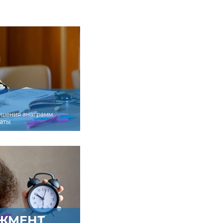
ешения анаграмм
аты.
ЖМЕНТ