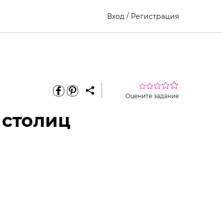
Вход
/
Регистрация
Оцените задание
 столиц
еріть
Виберите
Как это
премиум
ину
ребенка
работает?
доступ