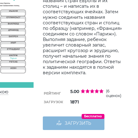
названия стран Европы и их
столиц – и написать их в
Дод
соответствующих ячейках. Затем
дитин
нужно соединить названия
соответствующих стран и столиц
по образцу (например, «Франция»
соединяем со словом «Париж»).
Выполняя задание, ребенок
увеличит словарный запас,
расширит кругозор и эрудицию,
получит начальные знания по
политической географии. Ответы
к заданиям находятся в полной
версии комплекта.
5.00
(6
ькою
РЕЙТИНГ
оценок)
1871
ЗАГРУЗОК
Бесплатно
ЗАГРУЗИТЬ