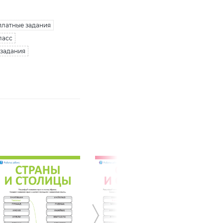
платные задания
ласс
 задания