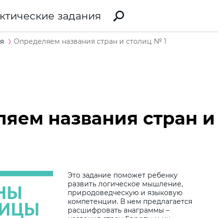
ктические задания
я
Определяем названия стран и столиц № 1
яем названия стран и
Это задание поможет ребенку
развить логическое мышление,
природоведческую и языковую
Виб
компетенции. В нем предлагается
расшифровать анаграммы –
дит