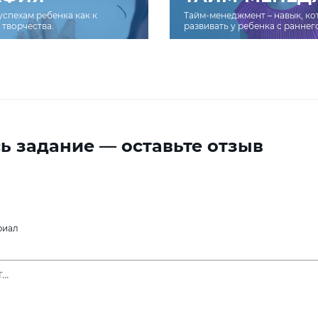
успехам ребенка как к
Тайм-менеджмент – навык, к
творчества.
развивать у ребенка с раннег
ь задание — оставьте отзыв
риал