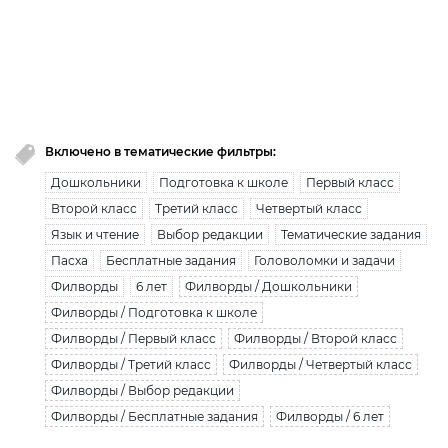
Вы исчерпали лимит бесплатной загрузки. Для
загрузки получите безлимитный доступ.
узнать больше
Включено в тематические фильтры:
Дошкольники
Подготовка к школе
Первый класс
Второй класс
Третий класс
Четвертый класс
Язык и чтение
Выбор редакции
Тематические задания
Пасха
Бесплатные задания
Головоломки и задачи
Филворды
6 лет
Филворды / Дошкольники
Филворды / Подготовка к школе
Филворды / Первый класс
Филворды / Второй класс
Филворды / Третий класс
Филворды / Четвертый класс
Филворды / Выбор редакции
Филворды / Бесплатные задания
Филворды / 6 лет