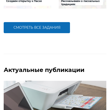
Создаем открытку к Пасхе
Рассказываем о пасхальных
традициях
Задание, которое поможет ребенку
Задание будет способствовать
создать интересную и яркую
обобщению знаний о Пасхальных
открытку к Пасхе
традициях
СМОТРЕТЬ ВСЕ ЗАДАНИЯ
БОЛЬШЕ
БОЛЬШЕ
Актуальные публикации