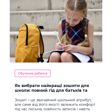
Обучение ребенка
Як вибрати найкращі зошити для
школи: повний гід для батьків та
учнів
Зошит – це звичайний шкільний атрибут,
але саме від його якості залежить комфорт
під час письма, охайність записів і навіть