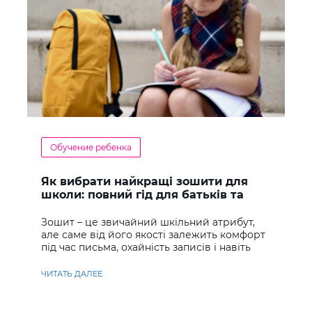
Обучение ребенка
Як вибрати найкращі зошити для
школи: повний гід для батьків та
учнів
Зошит – це звичайний шкільний атрибут,
але саме від його якості залежить комфорт
під час письма, охайність записів і навіть
ставлення до навчання
ЧИТАТЬ ДАЛЕЕ