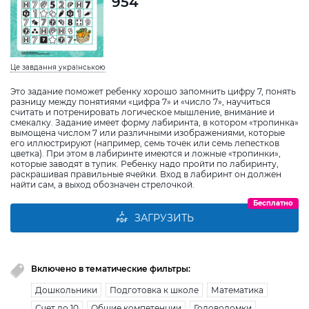
954
Це завдання українською
Это задание поможет ребенку хорошо запомнить цифру 7, понять
разницу между понятиями «цифра 7» и «число 7», научиться
считать и потренировать логическое мышление, внимание и
смекалку. Задание имеет форму лабиринта, в котором «тропинка»
вымощена числом 7 или различными изображениями, которые
его иллюстрируют (например, семь точек или семь лепестков
цветка). При этом в лабиринте имеются и ложные «тропинки»,
которые заводят в тупик. Ребенку надо пройти по лабиринту,
раскрашивая правильные ячейки. Вход в лабиринт он должен
найти сам, а выход обозначен стрелочкой.
Бесплатно
ЗАГРУЗИТЬ
Включено в тематические фильтры:
Дошкольники
Подготовка к школе
Математика
Счет до 10
Общие компетенции
Головоломки