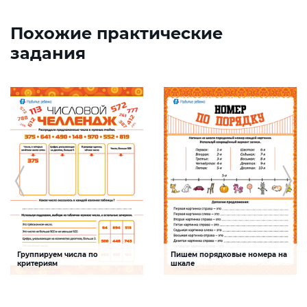
Похожие практические
задания
Группируем числа по
Пишем порядковые номера на
критериям
шкале
Задание будет способствовать
Задание будет способствовать
формированию математической
развитию математической и речевой
компетентности, обобщению
компетентностей детей,