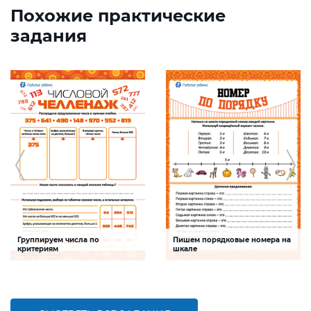
Похожие практические
задания
Группируем числа по
Пишем порядковые номера на
критериям
шкале
Задание будет способствовать
Задание будет способствовать
формированию математической
развитию математической и речевой
компетентности, обобщению
компетентностей детей,
знаний о составе трехзначных чисел
совершенствованию умения
работать с числами первого десятка