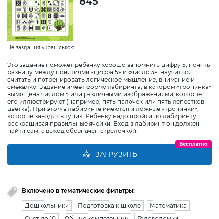
845
Це завдання українською
Это задание поможет ребенку хорошо запомнить цифру 5, понять
разницу между понятиями «цифра 5» и «число 5», научиться
считать и потренировать логическое мышление, внимание и
смекалку. Задание имеет форму лабиринта, в котором «тропинка»
вымощена числом 5 или различными изображениями, которые
его иллюстрируют (например, пять палочек или пять лепестков
цветка). При этом в лабиринте имеются и ложные «тропинки»,
которые заводят в тупик. Ребенку надо пройти по лабиринту,
раскрашивая правильные ячейки. Вход в лабиринт он должен
найти сам, а выход обозначен стрелочкой.
Бесплатно
ЗАГРУЗИТЬ
Включено в тематические фильтры:
Дошкольники
Подготовка к школе
Математика
Счет до 10
Общие компетенции
Головоломки