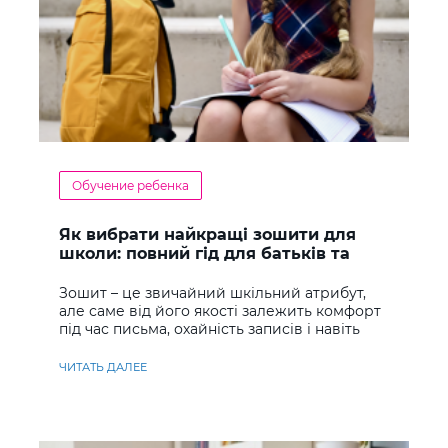
Обучение ребенка
Як вибрати найкращі зошити для
школи: повний гід для батьків та
учнів
Зошит – це звичайний шкільний атрибут,
але саме від його якості залежить комфорт
під час письма, охайність записів і навіть
ставлення до навчання
ЧИТАТЬ ДАЛЕЕ