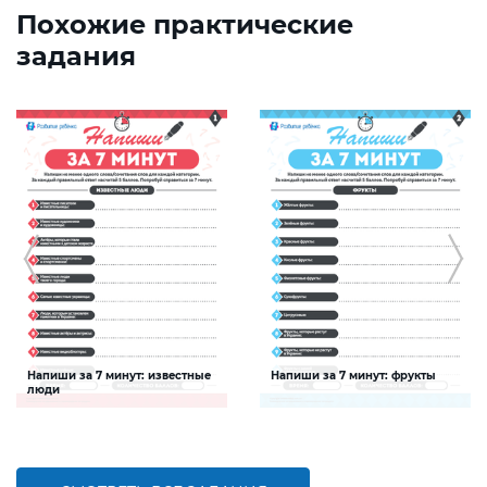
Похожие практические
задания
Напиши за 7 минут: известные
Напиши за 7 минут: фрукты
люди
Задание будет способствовать
Задание будет способствовать
расширению словарного запаса и
расширению словарного запаса и
активизации познавательной
активизации познавательной
деятельности детей
деятельности детей