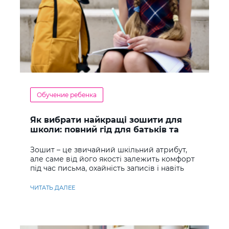
Обучение ребенка
Як вибрати найкращі зошити для
школи: повний гід для батьків та
учнів
Зошит – це звичайний шкільний атрибут,
але саме від його якості залежить комфорт
під час письма, охайність записів і навіть
ставлення до навчання
ЧИТАТЬ ДАЛЕЕ