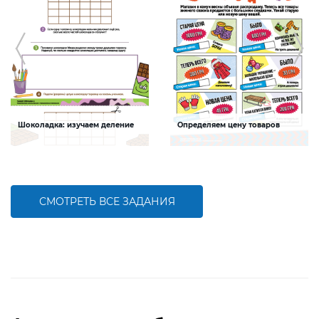
Шоколадка: изучаем деление
Определяем цену товаров
Задание будет способствовать
Задание будет способствовать
формированию навыков деления
формированию математической
компетентности детей, развитию
умения решать задачи на
нахождение дроби от числа
СМОТРЕТЬ ВСЕ ЗАДАНИЯ
БОЛЬШЕ
БОЛЬШЕ