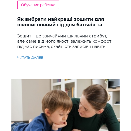
Обучение ребенка
Як вибрати найкращі зошити для
школи: повний гід для батьків та
учнів
Зошит – це звичайний шкільний атрибут,
але саме від його якості залежить комфорт
під час письма, охайність записів і навіть
ставлення до навчання
ЧИТАТЬ ДАЛЕЕ