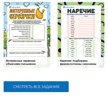
Интересные червячки:
Наречие: подбираем
объясняем письменно
фразеологизмы-синонимы
Задание будет способствовать
Задание будет способствовать
формированию естественнонаучной
формированию речевой
и речевой компетентности ребенка
компетентности детей
СМОТРЕТЬ ВСЕ ЗАДАНИЯ
БОЛЬШЕ
БОЛЬШЕ