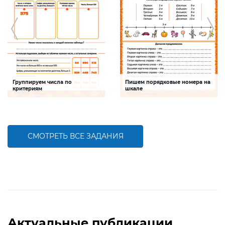
Группируем числа по
Пишем порядковые номера на
критериям
шкале
Задание будет способствовать
Задание будет способствовать
формированию математической
развитию математической и речевой
компетентности, обобщению
компетентностей детей,
знаний о составе трехзначных чисел
совершенствованию умения
работать с числами первого десятка
СМОТРЕТЬ ВСЕ ЗАДАНИЯ
БОЛЬШЕ
БОЛЬШЕ
Актуальные публикации