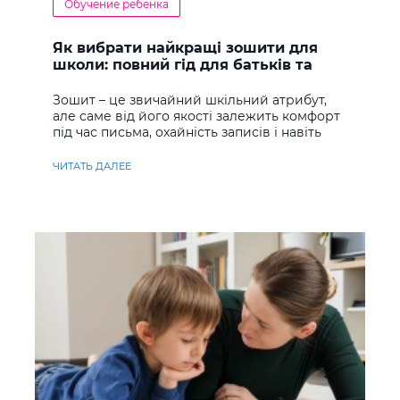
Обучение ребенка
Як вибрати найкращі зошити для
школи: повний гід для батьків та
учнів
Зошит – це звичайний шкільний атрибут,
але саме від його якості залежить комфорт
під час письма, охайність записів і навіть
ставлення до навчання
ЧИТАТЬ ДАЛЕЕ