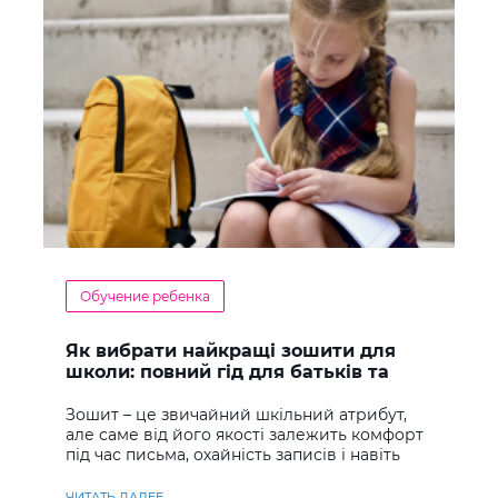
Обучение ребенка
Як вибрати найкращі зошити для
школи: повний гід для батьків та
учнів
Зошит – це звичайний шкільний атрибут,
але саме від його якості залежить комфорт
під час письма, охайність записів і навіть
ставлення до навчання
ЧИТАТЬ ДАЛЕЕ