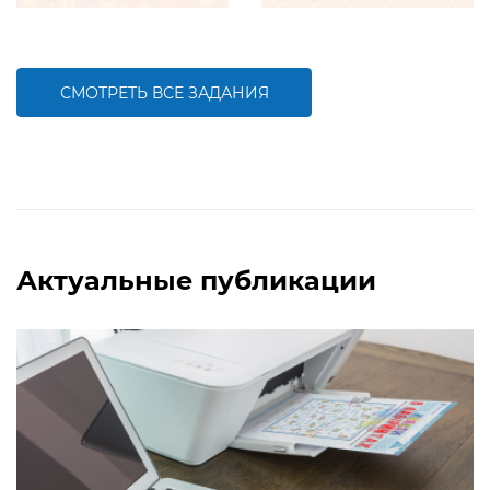
Задание будет способствовать
Задание будет способствовать
формированию математической
развитию математической и речевой
компетентности, обобщению
компетентностей детей,
знаний о составе трехзначных чисел
совершенствованию умения
работать с числами первого десятка
СМОТРЕТЬ ВСЕ ЗАДАНИЯ
БОЛЬШЕ
БОЛЬШЕ
Актуальные публикации