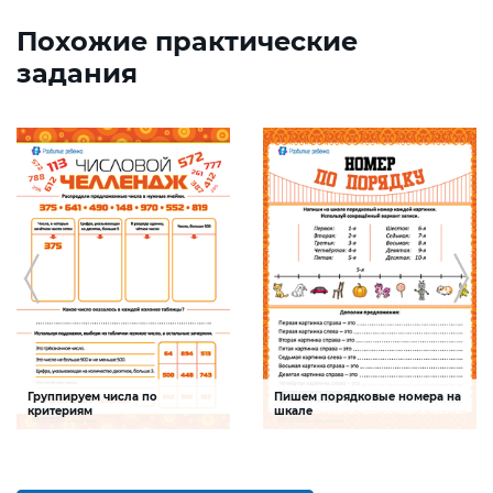
Похожие практические
задания
Группируем числа по
Пишем порядковые номера на
критериям
шкале
Задание будет способствовать
Задание будет способствовать
формированию математической
развитию математической и речевой
компетентности, обобщению
компетентностей детей,
знаний о составе трехзначных чисел
совершенствованию умения