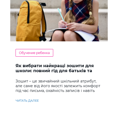
Обучение ребенка
Як вибрати найкращі зошити для
школи: повний гід для батьків та
учнів
Зошит – це звичайний шкільний атрибут,
але саме від його якості залежить комфорт
під час письма, охайність записів і навіть
ставлення до навчання
ЧИТАТЬ ДАЛЕЕ