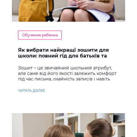
Обучение ребенка
Як вибрати найкращі зошити для
школи: повний гід для батьків та
учнів
Зошит – це звичайний шкільний атрибут,
але саме від його якості залежить комфорт
під час письма, охайність записів і навіть
ставлення до навчання
ЧИТАТЬ ДАЛЕЕ