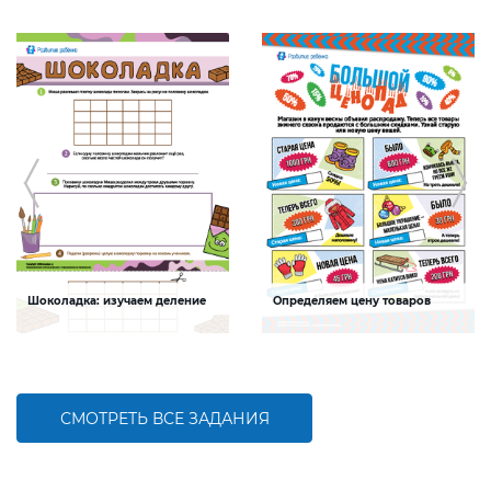
Шоколадка: изучаем деление
Определяем цену товаров
Задание будет способствовать
Задание будет способствовать
формированию навыков деления
формированию математической
компетентности детей, развитию
умения решать задачи на
нахождение дроби от числа
СМОТРЕТЬ ВСЕ ЗАДАНИЯ
БОЛЬШЕ
БОЛЬШЕ