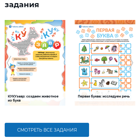
задания
КУКУзавр: создаем животное
Первая буква: исследуем речь
из букв
Задание будет способствовать
Задание будет способствовать
развитию мелкой моторики, умения
формированию речевой
распознавать буквы и шрифты среди
компетентности ребенка,
печатных текстов
обогащению словарного запаса
СМОТРЕТЬ ВСЕ ЗАДАНИЯ
БОЛЬШЕ
БОЛЬШЕ