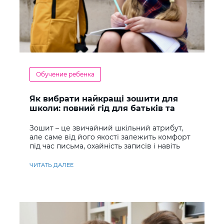
Обучение ребенка
Як вибрати найкращі зошити для
школи: повний гід для батьків та
учнів
Зошит – це звичайний шкільний атрибут,
але саме від його якості залежить комфорт
під час письма, охайність записів і навіть
ставлення до навчання
ЧИТАТЬ ДАЛЕЕ