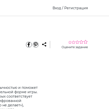
Вход
/
Регистрация
Оцените задание
бычностью и поможет
тельной форме игры.
рых соответствует
шифрованной
 не делает»),