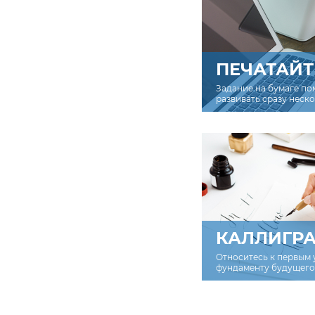
ПЕЧАТАЙТ
Задание на бумаге по
развивать сразу неск
КАЛЛИГР
Относитесь к первым 
фундаменту будущего 