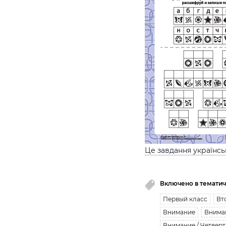
Це завдання українс
Включено в тематич
Первый класс
Вт
Внимание
Вниман
Внимание / Четверт