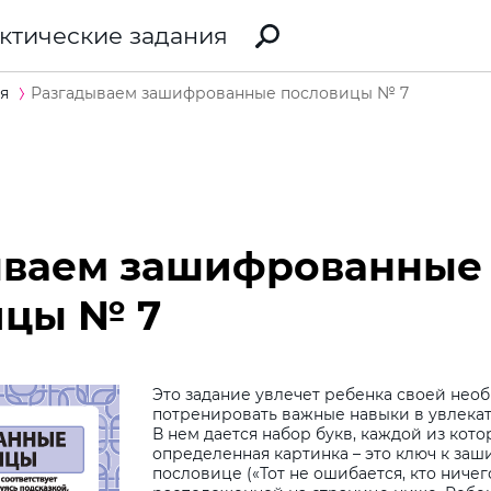
ктические задания
я
Разгадываем зашифрованные пословицы № 7
ываем зашифрованные
ицы № 7
Это задание увлечет ребенка своей нео
потренировать важные навыки в увлека
В нем дается набор букв, каждой из кото
определенная картинка – это ключ к за
пословице («Тот не ошибается, кто ничего