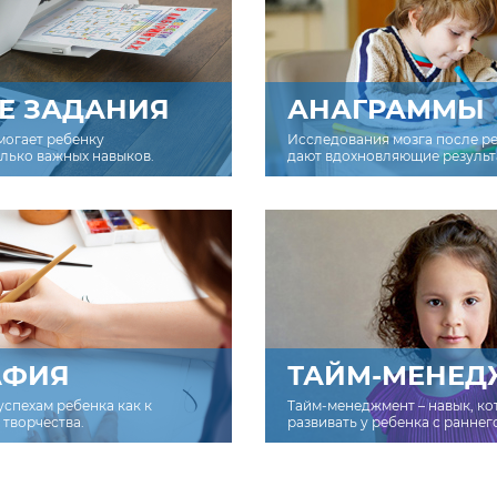
Е ЗАДАНИЯ
АНАГРАММЫ
могает ребенку
Исследования мозга после р
олько важных навыков.
дают вдохновляющие результ
АФИЯ
ТАЙМ-МЕНЕД
успехам ребенка как к
Тайм-менеджмент – навык, к
творчества.
развивать у ребенка с раннег