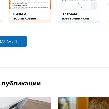
Пишем
В стране
порядковые
треугольников:
номера на шкале
развиваем логику
Задание будет
Задание будет
способствовать развитию
способствовать развитию
математической и
логического мышления
речевой компетентностей
детей,
 ЗАДАНИЯ
совершенствованию
умения работать с
БОЛЬШЕ
БОЛЬШЕ
числами первого десятка
 публикации