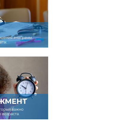
ешения анаграмм
аты.
ЖМЕНТ
оторый важно
о возраста.