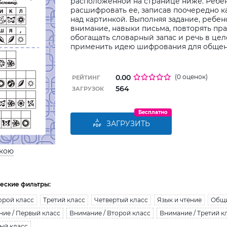
расположенной на странице ниже. Ребе
расшифровать ее, записав поочередно к
над картинкой. Выполняя задание, ребен
внимание, навыки письма, повторять пр
обогащать словарный запас и речь в цел
применить идею шифрования для общени
0.00
(0 оценок)
РЕЙТИНГ
564
ЗАГРУЗОК
Бесплатно
ЗАГРУЗИТЬ
ькою
еские фильтры:
орой класс
Третий класс
Четвертый класс
Язык и чтение
Общи
ие / Первый класс
Внимание / Второй класс
Внимание / Третий к
ый класс