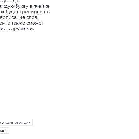
нку надо
аждую букву в ячейке
ок будет тренировать
авописание слов,
ом, а также сможет
я с друзьями.
е компетенции
ласс