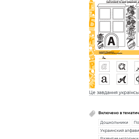
Це завдання українс
Включено в тематич
Дошкольники
По
Украинский алфави
Развитие моторики