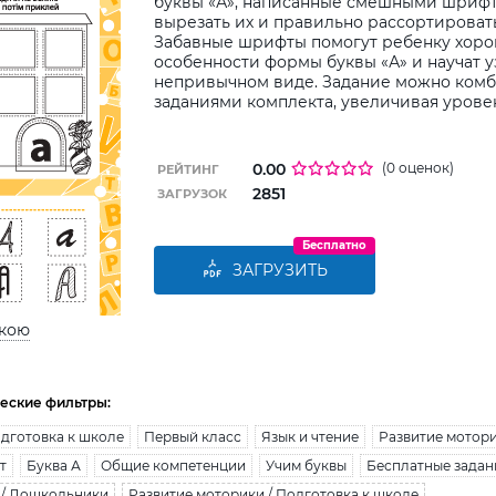
буквы «А», написанные смешными шрифт
вырезать их и правильно рассортировать
Забавные шрифты помогут ребенку хоро
особенности формы буквы «А» и научат у
непривычном виде. Задание можно комб
заданиями комплекта, увеличивая урове
0.00
(0 оценок)
РЕЙТИНГ
2851
ЗАГРУЗОК
Бесплатно
ЗАГРУЗИТЬ
ькою
еские фильтры:
дготовка к школе
Первый класс
Язык и чтение
Развитие мотор
т
Буква А
Общие компетенции
Учим буквы
Бесплатные задан
 / Дошкольники
Развитие моторики / Подготовка к школе