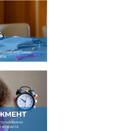
ешения анаграмм
аты.
ЖМЕНТ
оторый важно
о возраста.