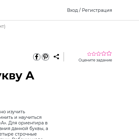
Вход
/
Регистрация
ит)
Оцените задание
укву А
но изучить
мнить и научиться
А». Для ориентира в
ания данной буквы, а
четыре строчные