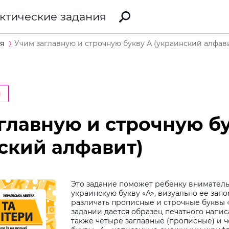
ктические задания
я
Учим заглавную и строчную букву А (украинский алфав
и
главную и строчную б
ский алфавит)
Это задание поможет ребенку вниматель
украинскую букву «А», визуально ее запо
различать прописные и строчные буквы «
задании дается образец печатного напис
также четыре заглавные (прописные) и 