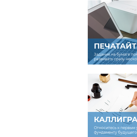
ПЕЧАТАЙТ
Задание на бумаге по
развивать сразу неск
КАЛЛИГР
Относитесь к первым 
фундаменту будущего 