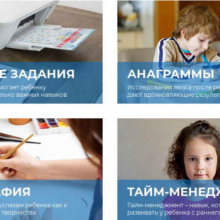
Е ЗАДАНИЯ
АНАГРАММЫ
могает ребенку
Исследования мозга после р
олько важных навыков.
дают вдохновляющие результ
АФИЯ
ТАЙМ-МЕНЕД
успехам ребенка как к
Тайм-менеджмент – навык, к
творчества.
развивать у ребенка с раннег