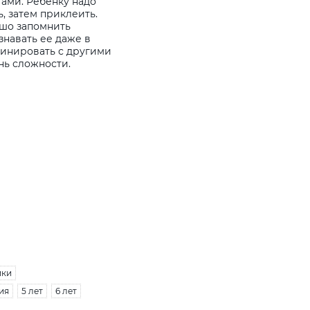
ами. Ребенку надо
, затем приклеить.
шо запомнить
знавать ее даже в
инировать с другими
нь сложности.
ики
ия
5 лет
6 лет