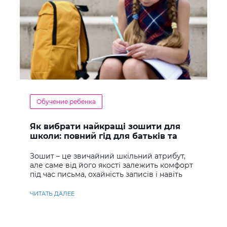
Обучение ребенка
Як вибрати найкращі зошити для
школи: повний гід для батьків та
учнів
Зошит – це звичайний шкільний атрибут,
але саме від його якості залежить комфорт
під час письма, охайність записів і навіть
ставлення до навчання
ЧИТАТЬ ДАЛЕЕ