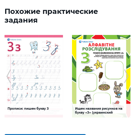
Похожие практические
задания
Прописи: пишем букву З
Ищем названия рисунков на
букву «З» (украинский
алфавит)
Задание будет способствовать
Задание, поможет ребенку изучить
формированию графо-моторных
буквы украинского алфавита,
навыков написания буквы З
развивать логическое мышление и
творческие способности