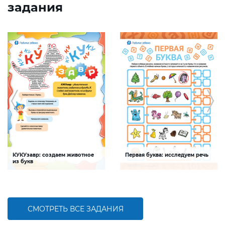
задания
КУКУзавр: создаем животное
Первая буква: исследуем речь
из букв
Задание будет способствовать
Задание будет способствовать
развитию мелкой моторики, умения
формированию речевой
распознавать буквы и шрифты среди
компетентности ребенка,
печатных текстов
обогащению словарного запаса
СМОТРЕТЬ ВСЕ ЗАДАНИЯ
БОЛЬШЕ
БОЛЬШЕ