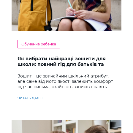
Обучение ребенка
Як вибрати найкращі зошити для
школи: повний гід для батьків та
учнів
Зошит – це звичайний шкільний атрибут,
але саме від його якості залежить комфорт
під час письма, охайність записів і навіть
ставлення до навчання
ЧИТАТЬ ДАЛЕЕ