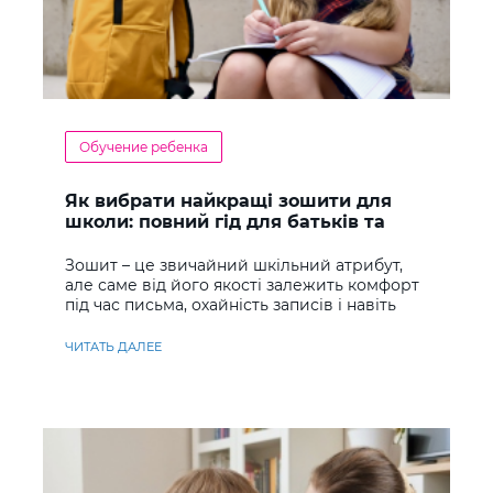
Обучение ребенка
Як вибрати найкращі зошити для
школи: повний гід для батьків та
учнів
Зошит – це звичайний шкільний атрибут,
але саме від його якості залежить комфорт
під час письма, охайність записів і навіть
ставлення до навчання
ЧИТАТЬ ДАЛЕЕ