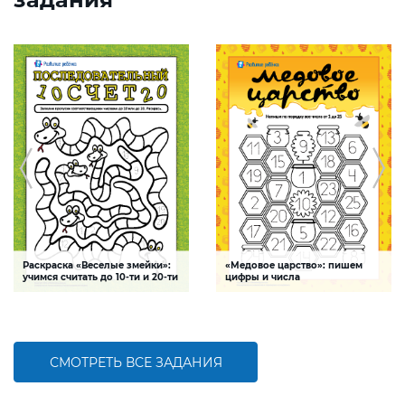
Раскраска «Веселые змейки»:
«Медовое царство»: пишем
учимся считать до 10-ти и 20-ти
цифры и числа
Задание-раскраска поможет
Задание в занимательной форме
ребенку научиться
поможет ребенку научиться писать
последовательному счету до 10-ти и
цифры и числа в пределах от 1 до 25,
20-ти, закрепить навыки написания
потренировать навыки счета,
цифр и развить мелкую моторику
мелкую моторику и внимание
СМОТРЕТЬ ВСЕ ЗАДАНИЯ
БОЛЬШЕ
БОЛЬШЕ