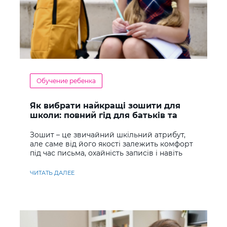
Обучение ребенка
Як вибрати найкращі зошити для
школи: повний гід для батьків та
учнів
Зошит – це звичайний шкільний атрибут,
але саме від його якості залежить комфорт
під час письма, охайність записів і навіть
ставлення до навчання
ЧИТАТЬ ДАЛЕЕ