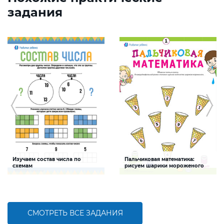
задания
Изучаем состав числа по
Пальчиковая математика:
схемам
рисуем шарики мороженого
Задание будет способствовать
Задание будет способствовать
формированию математической
развитию мелкой моторики, умения
компетентности детей,
осуществлять счет пределах 10
закреплению навыка счета в
пределах 10
СМОТРЕТЬ ВСЕ ЗАДАНИЯ
БОЛЬШЕ
БОЛЬШЕ