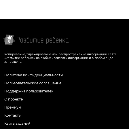
Копирование, тиражирование или распространение информации сайта
«Развитие ребенка» на любых носителях информации и в любом виде
запрещено.
Политика конфиденциальности
Пользовательское соглашение
Поддержка пользователей
О проекте
Премиум
Контакты
Карта заданий