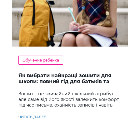
Обучение ребенка
Як вибрати найкращі зошити для
школи: повний гід для батьків та
учнів
Зошит – це звичайний шкільний атрибут,
але саме від його якості залежить комфорт
під час письма, охайність записів і навіть
ставлення до навчання
ЧИТАТЬ ДАЛЕЕ