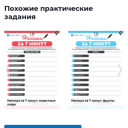
Похожие практические
задания
Напиши за 7 минут: известные
Напиши за 7 минут: фрукты
люди
Задание будет способствовать
Задание будет способствовать
расширению словарного запаса и
расширению словарного запаса и
активизации познавательной
активизации познавательной
деятельности детей
деятельности детей