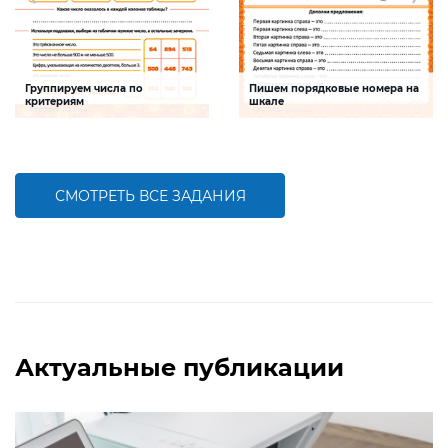
Группируем числа по
Пишем порядковые номера на
критериям
шкале
Задание будет способствовать
Задание будет способствовать
формированию математической
развитию математической и речевой
компетентности, обобщению
компетентностей детей,
знаний о составе трехзначных чисел
совершенствованию умения
работать с числами первого десятка
СМОТРЕТЬ ВСЕ ЗАДАНИЯ
БОЛЬШЕ
БОЛЬШЕ
Актуальные публикации