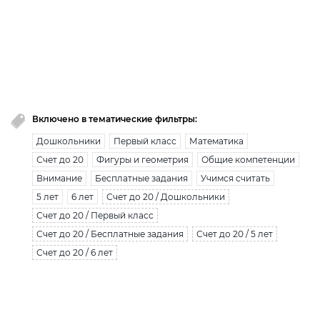
премиум доступ закончился!
Вы исчерпали лимит бесплатной загрузки. Для
загрузки получите безлимитный доступ.
узнать больше
Включено в тематические фильтры:
Дошкольники
Первый класс
Математика
Счет до 20
Фигуры и геометрия
Общие компетенции
Внимание
Бесплатные задания
Учимся считать
5 лет
6 лет
Счет до 20 / Дошкольники
Счет до 20 / Первый класс
Счет до 20 / Бесплатные задания
Счет до 20 / 5 лет
Счет до 20 / 6 лет