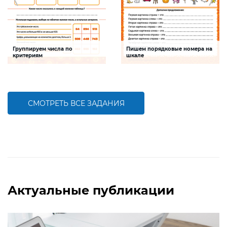
Группируем числа по
Пишем порядковые номера на
критериям
шкале
Задание будет способствовать
Задание будет способствовать
формированию математической
развитию математической и речевой
компетентности, обобщению
компетентностей детей,
знаний о составе трехзначных чисел
совершенствованию умения
работать с числами первого десятка
СМОТРЕТЬ ВСЕ ЗАДАНИЯ
БОЛЬШЕ
БОЛЬШЕ
Актуальные публикации