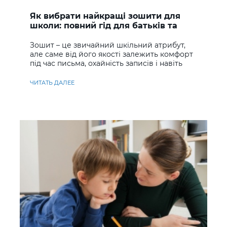
Як вибрати найкращі зошити для
школи: повний гід для батьків та
учнів
Зошит – це звичайний шкільний атрибут,
але саме від його якості залежить комфорт
під час письма, охайність записів і навіть
ставлення до навчання
ЧИТАТЬ ДАЛЕЕ