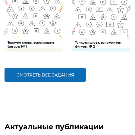
Толкуем слова, вспоминаем
Толкуем слова, вспоминаем
фигуры № 1
фигуры № 2
Задание поможет ребенку развить
Задание поможет ребенку развить
речевую компетенцию, повторить
речевую компетенцию, повторить
информацию о геометрических
информацию о геометрических
фигурах
фигурах
СМОТРЕТЬ ВСЕ ЗАДАНИЯ
БОЛЬШЕ
БОЛЬШЕ
Актуальные публикации