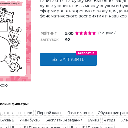
начинаются на букву «Б». Выполняя зада
лучше усвоить связь между звуком и бук
сформировать хорошую основу для даль
фонематического восприятия и навыков 
5.00
(3 оценок)
РЕЙТИНГ
92
ЗАГРУЗОК
Бесплатно
ЗАГРУЗИТЬ
ькою
еские фильтры:
дготовка к школе
Первый класс
Язык и чтение
Обучающие рас
Буква Б
Учим буквы
Бесплатные задания
Буквы
4 года
5 ле
ники
Буква Б / Подготовка к школе
Буква Б / Первый класс