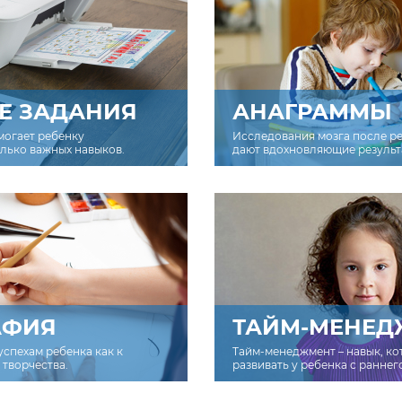
Е ЗАДАНИЯ
АНАГРАММЫ
могает ребенку
Исследования мозга после р
олько важных навыков.
дают вдохновляющие результ
АФИЯ
ТАЙМ-МЕНЕД
успехам ребенка как к
Тайм-менеджмент – навык, к
творчества.
развивать у ребенка с раннег