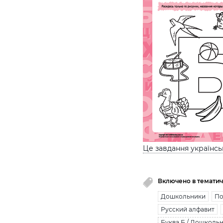
Це завдання українс
Включено в тематич
Дошкольники
По
Русский алфавит
Буква Б / Дошколь