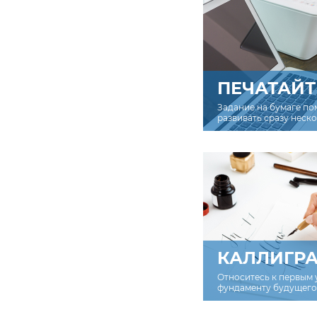
ПЕЧАТАЙТ
Задание на бумаге по
развивать сразу неск
КАЛЛИГР
Относитесь к первым 
фундаменту будущего 