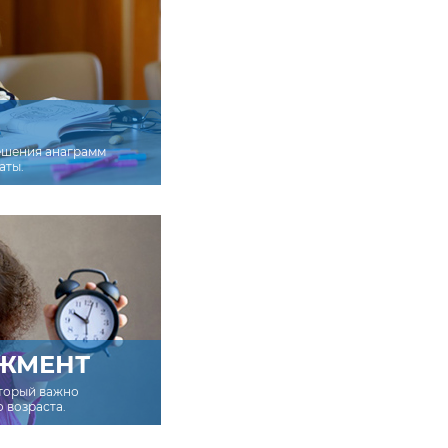
ешения анаграмм
аты.
ЖМЕНТ
оторый важно
о возраста.