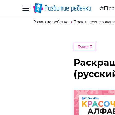
Пра
Развитие ребенка
Практические задани
Буква Б
Раскраш
(русски