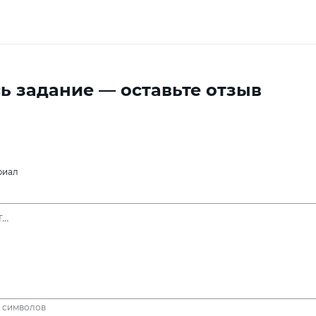
ь задание — оставьте отзыв
риал
символов