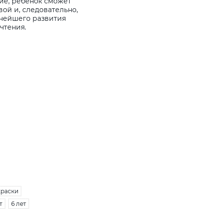
ние, ребенок сможет
вой и, следовательно,
нейшего развития
чтения.
краски
т
6 лет