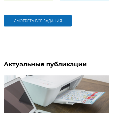
Задание поможет ребенку развить
Задание поможет ребенку развить
речевую компетенцию, повторить
речевую компетенцию, повторить
информацию о геометрических
информацию о геометрических
фигурах
фигурах
СМОТРЕТЬ ВСЕ ЗАДАНИЯ
БОЛЬШЕ
БОЛЬШЕ
Актуальные публикации