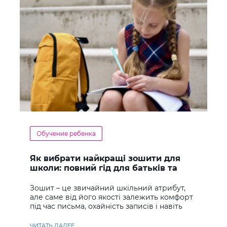
Обучение ребенка
Як вибрати найкращі зошити для
школи: повний гід для батьків та
учнів
Зошит – це звичайний шкільний атрибут,
але саме від його якості залежить комфорт
під час письма, охайність записів і навіть
ставлення до навчання
ЧИТАТЬ ДАЛЕЕ