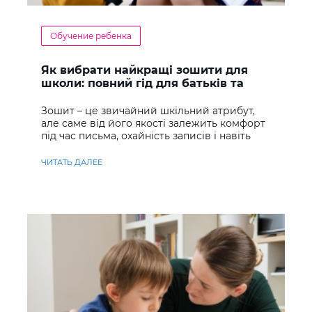
Обучение ребенка
Як вибрати найкращі зошити для
школи: повний гід для батьків та
учнів
Зошит – це звичайний шкільний атрибут,
але саме від його якості залежить комфорт
під час письма, охайність записів і навіть
ставлення до навчання
ЧИТАТЬ ДАЛЕЕ