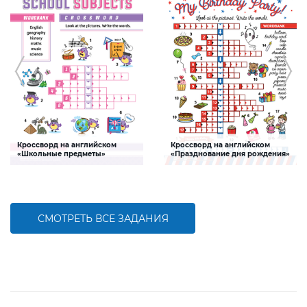
Кроссворд на английском
Кроссворд на английском
«Школьные предметы»
«Празднование дня рождения»
Задание, которое поможет ребенку
Задание, которое поможет ребенку
пополнить словарный запас по теме
пополнить словарный запас по теме
«Школьные предметы» на
«Празднование дня рождения» на
английском языке
английском языке
СМОТРЕТЬ ВСЕ ЗАДАНИЯ
БОЛЬШЕ
БОЛЬШЕ