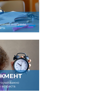
ешения анаграмм
аты.
ЖМЕНТ
оторый важно
о возраста.