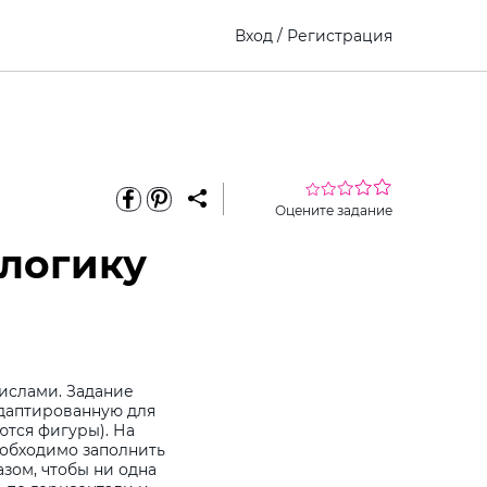
Вход
/
Регистрация
Оцените задание
 логику
числами. Задание
даптированную для
тся фигуры). На
еобходимо заполнить
зом, чтобы ни одна