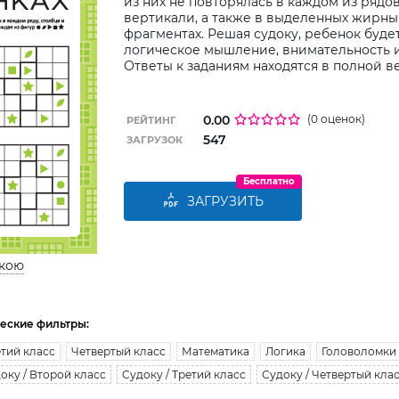
из них не повторялась в каждом из рядо
вертикали, а также в выделенных жирн
фрагментах. Решая судоку, ребенок буде
логическое мышление, внимательность и
Ответы к заданиям находятся в полной в
0.00
(0 оценок)
РЕЙТИНГ
547
ЗАГРУЗОК
Бесплатно
ЗАГРУЗИТЬ
ькою
еские фильтры:
тий класс
Четвертый класс
Математика
Логика
Головоломки
оку / Второй класс
Судоку / Третий класс
Судоку / Четвертый кла