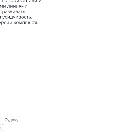
в по горизонтали и
ыми линиями
т развивать
 усидчивость.
ерсии комплекта.
Судоку
сс