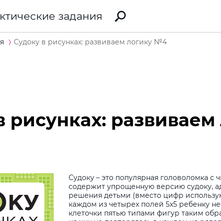
ктические задания
я
Судоку в рисунках: развиваем логику №4
в рисунках: развиваем
Судоку – это популярная головоломка с 
содержит упрощенную версию судоку, а
решения детьми (вместо цифр использую
каждом из четырех полей 5х5 ребенку н
клеточки пятью типами фигур таким обра