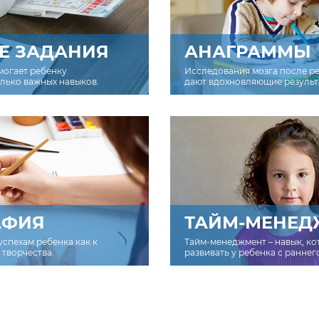
Е ЗАДАНИЯ
АНАГРАММЫ
могает ребенку
Исследования мозга после р
олько важных навыков.
дают вдохновляющие результ
АФИЯ
ТАЙМ-МЕНЕД
успехам ребенка как к
Тайм-менеджмент – навык, к
творчества.
развивать у ребенка с раннег