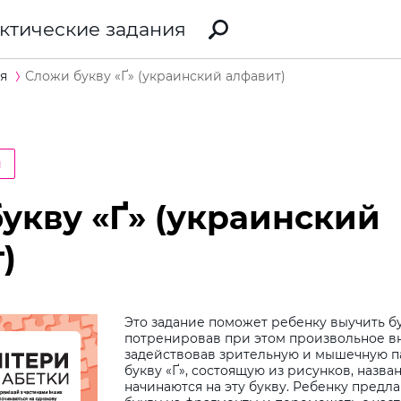
ктические задания
я
Сложи букву «Ґ» (украинский алфавит)
и
укву «Ґ» (украинский
)
Это задание поможет ребенку выучить бу
потренировав при этом произвольное вн
задействовав зрительную и мышечную п
букву «Ґ», состоящую из рисунков, назва
начинаются на эту букву. Ребенку предла