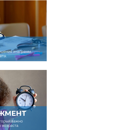
ешения анаграмм
аты.
ЖМЕНТ
оторый важно
о возраста.