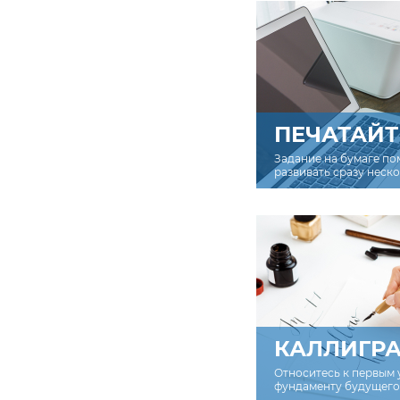
ПЕЧАТАЙТ
Задание на бумаге по
развивать сразу неск
КАЛЛИГР
Относитесь к первым 
фундаменту будущего 