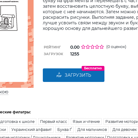
букву на фрагменты и перемешать с част
затем восстановить целостную букву, вы
которые с неё начинаются. Затем можно
раскрасить рисунки. Выполняя задание,
лучше усвоить связи между звуком и бу
хорошую основу для дальнейшего развит
0.00
(0 оценок)
РЕЙТИНГ
1255
ЗАГРУЗОК
Бесплатно
ЗАГРУЗИТЬ
ькою
еские фильтры:
дготовка к школе
Первый класс
Язык и чтение
Развитие мотор
ски
Украинский алфавит
Буква Ґ
Для мальчиков
Для девочек
витие моторики / Дошкольники
Развитие моторики / Подготовка к 