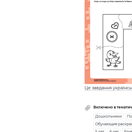
Це завдання українс
Включено в тематич
Дошкольники
По
Обучающие раскра
5 лет
6 лет
Раз