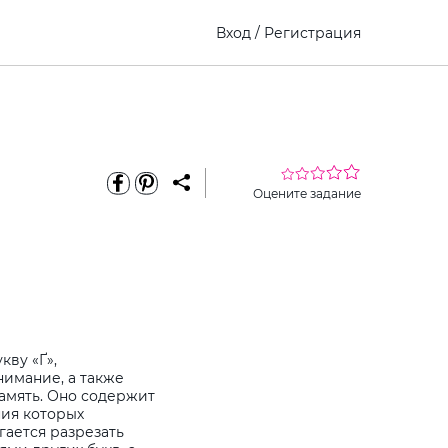
Вход
/
Регистрация
Оцените задание
кву «Ґ»,
имание, а также
амять. Оно содержит
ния которых
гается разрезать