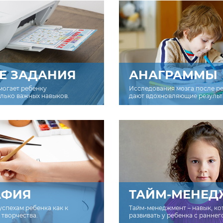
Е ЗАДАНИЯ
АНАГРАММЫ
могает ребенку
Исследования мозга после р
олько важных навыков.
дают вдохновляющие результ
АФИЯ
ТАЙМ-МЕНЕД
успехам ребенка как к
Тайм-менеджмент – навык, к
творчества.
развивать у ребенка с раннег