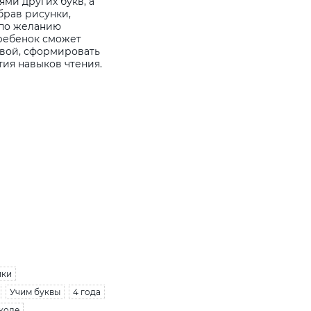
ями других букв, а
брав рисунки,
 по желанию
 ребенок сможет
квой, сформировать
ия навыков чтения.
ики
Учим буквы
4 года
школе