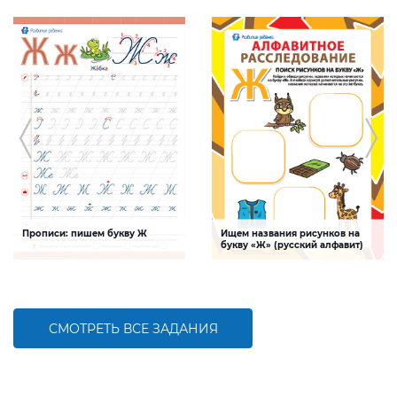
Прописи: пишем букву Ж
Ищем названия рисунков на
букву «Ж» (русский алфавит)
Задание будет способствовать
Задание, поможет ребенку изучить
формированию графо-моторных
буквы русского алфавита, развивать
навыков написания буквы Ж
логическое мышление и творческие
способности
СМОТРЕТЬ ВСЕ ЗАДАНИЯ
БОЛЬШЕ
БОЛЬШЕ