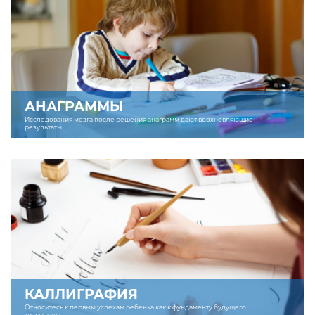
АНАГРАММЫ
Исследования мозга после решения анаграмм дают вдохновляющие
результаты.
КАЛЛИГРАФИЯ
Относитесь к первым успехам ребенка как к фундаменту будущего
творчества.