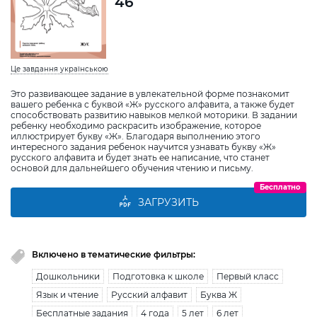
46
Це завдання українською
Это развивающее задание в увлекательной форме познакомит
вашего ребенка с буквой «Ж» русского алфавита, а также будет
способствовать развитию навыков мелкой моторики. В задании
ребенку необходимо раскрасить изображение, которое
иллюстрирует букву «Ж». Благодаря выполнению этого
интересного задания ребенок научится узнавать букву «Ж»
русского алфавита и будет знать ее написание, что станет
основой для дальнейшего обучения чтению и письму.
Бесплатно
ЗАГРУЗИТЬ
Включено в тематические фильтры:
Дошкольники
Подготовка к школе
Первый класс
Язык и чтение
Русский алфавит
Буква Ж
Бесплатные задания
4 года
5 лет
6 лет