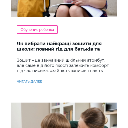
Обучение ребенка
Як вибрати найкращі зошити для
школи: повний гід для батьків та
учнів
Зошит – це звичайний шкільний атрибут,
але саме від його якості залежить комфорт
під час письма, охайність записів і навіть
ставлення до навчання
ЧИТАТЬ ДАЛЕЕ