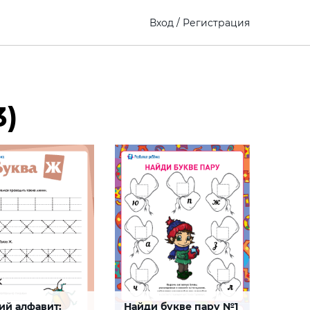
Вход
/
Регистрация
3)
ий алфавит:
Найди букве пару №1
си печатных букв
Буква Ю