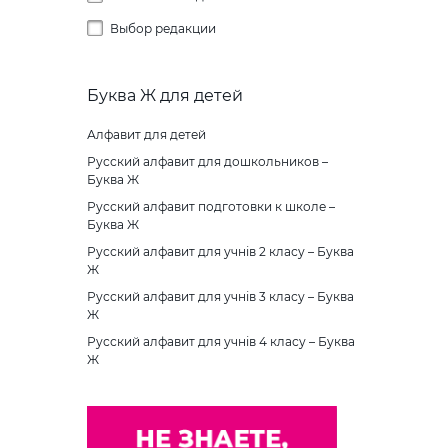
Правильный порядок
Выбор редакции
Предметные ассоциации
Части целого
Буква Ж для детей
Шифры и коды
Алфавит для детей
Найди тень
Русский алфавит для дошкольников –
Буква Ж
Русский алфавит подготовки к школе –
Буква Ж
Русский алфавит для учнів 2 класу – Буква
Ж
Русский алфавит для учнів 3 класу – Буква
Ж
Русский алфавит для учнів 4 класу – Буква
Ж