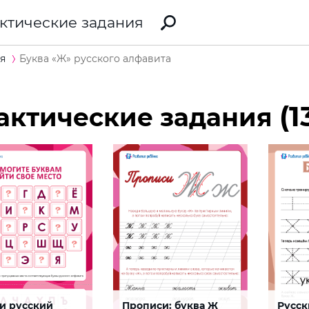
ктические задания
я
Буква «Ж» русского алфавита
(1
актические задания
и русский
Прописи: буква Ж
Русск
 Ю
Прописи прописных букв
Пропи