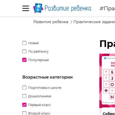
Пра
Развитие ребенка
Практические задани
Пр
Новые
По рейтингу
Популярные
Возрастные категории
Подготовка к школе
Дошкольники
Первый класс
2 года
Собер
Второй класс
3 года
Буква