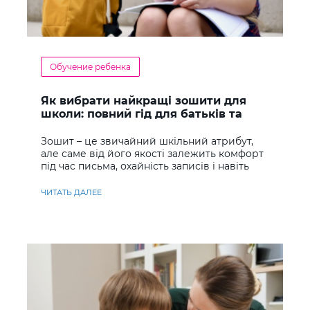
Обучение ребенка
Як вибрати найкращі зошити для
школи: повний гід для батьків та
учнів
Зошит – це звичайний шкільний атрибут,
але саме від його якості залежить комфорт
під час письма, охайність записів і навіть
ставлення до навчання
ЧИТАТЬ ДАЛЕЕ