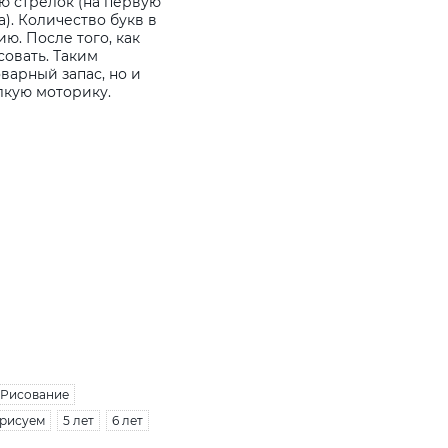
ю стрелок (на первую
а). Количество букв в
ию. После того, как
совать. Таким
варный запас, но и
лкую моторику.
Рисование
 рисуем
5 лет
6 лет