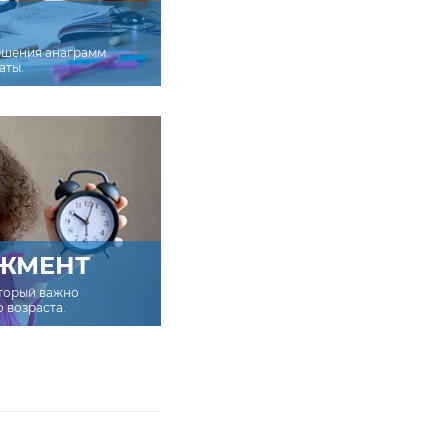
ешения анаграмм
аты.
ЖМЕНТ
оторый важно
о возраста.