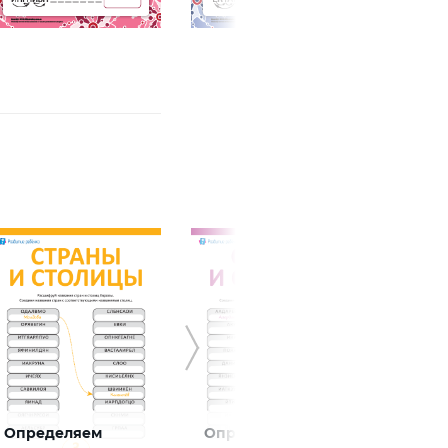
Определяем
Определяем
Опре