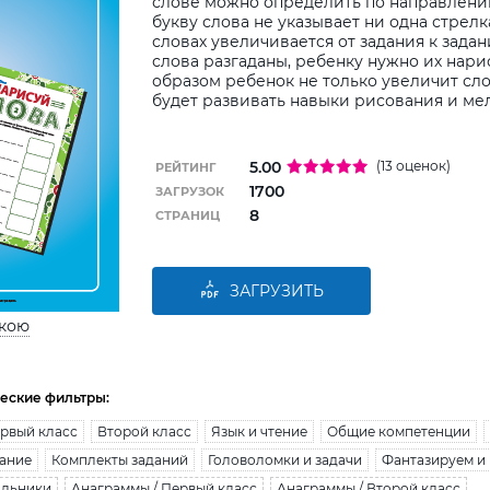
слове можно определить по направлени
букву слова не указывает ни одна стрелк
словах увеличивается от задания к задан
слова разгаданы, ребенку нужно их нари
образом ребенок не только увеличит сло
будет развивать навыки рисования и ме
5.00
(13 оценок)
РЕЙТИНГ
1700
ЗАГРУЗОК
8
СТРАНИЦ
ЗАГРУЗИТЬ
ькою
еские фильтры:
рвый класс
Второй класс
Язык и чтение
Общие компетенции
ание
Комплекты заданий
Головоломки и задачи
Фантазируем и
ольники
Анаграммы / Первый класс
Анаграммы / Второй класс