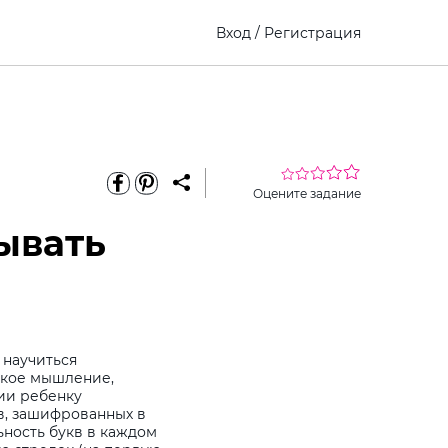
Вход
/
Регистрация
Оцените задание
ывать
 научиться
ское мышление,
нии ребенку
ов, зашифрованных в
ьность букв в каждом