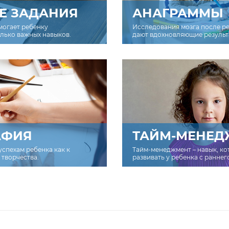
Е ЗАДАНИЯ
АНАГРАММЫ
могает ребенку
Исследования мозга после р
олько важных навыков.
дают вдохновляющие результ
АФИЯ
ТАЙМ-МЕНЕД
успехам ребенка как к
Тайм-менеджмент – навык, к
творчества.
развивать у ребенка с раннег