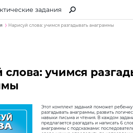
ктические задания
я
Нарисуй слова: учимся разгадывать анаграммы
 слова: учимся разгад
ммы
Этот комплект заданий поможет ребенку
разгадывать анаграммы, развить логиче
навыки письма и чтения. В каждом зада
предлагается разгадать и написать 6 сл
анаграммы с подсказками: последовател