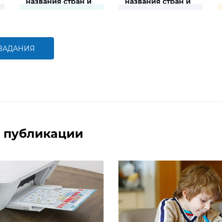
названия стран и
названия стран и
столиц № 1
столиц № 2
Задание поможет ребенку
Задание поможет ребенку
развить
развить
природоведческую и
природоведческую и
языковую компетенции и
языковую компетенции и
логическое мышление
логическое мышление
 ЗАДАНИЯ
БОЛЬШЕ
БОЛЬШЕ
 публикации