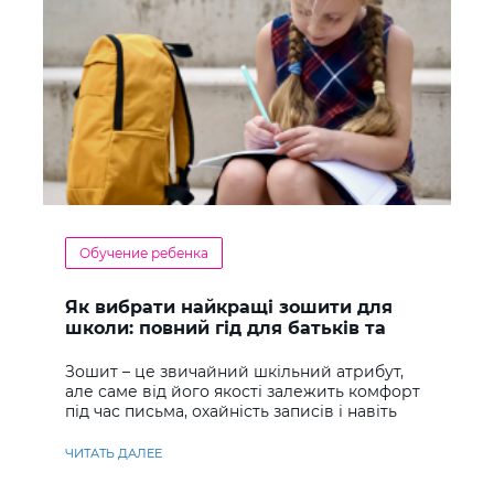
Обучение ребенка
Як вибрати найкращі зошити для
школи: повний гід для батьків та
учнів
Зошит – це звичайний шкільний атрибут,
але саме від його якості залежить комфорт
під час письма, охайність записів і навіть
ставлення до навчання
ЧИТАТЬ ДАЛЕЕ