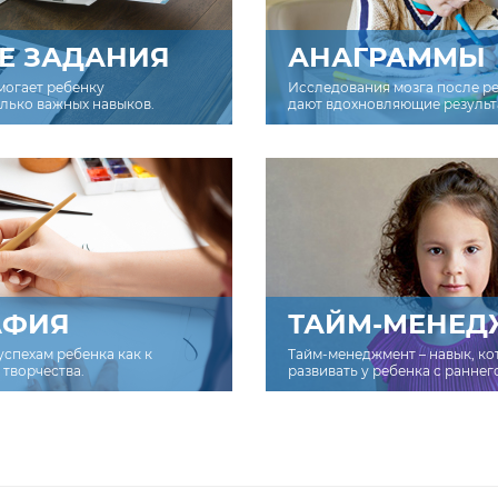
Е ЗАДАНИЯ
АНАГРАММЫ
могает ребенку
Исследования мозга после р
олько важных навыков.
дают вдохновляющие результ
АФИЯ
ТАЙМ-МЕНЕД
успехам ребенка как к
Тайм-менеджмент – навык, к
творчества.
развивать у ребенка с раннег