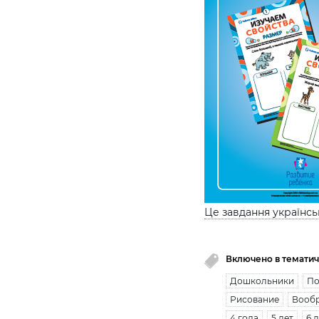
Це завдання українс
Включено в тематич
Дошкольники
По
Рисование
Вооб
4 года
5 лет
6 