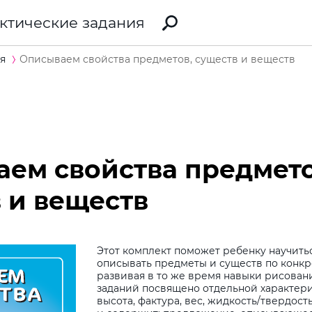
ктические задания
я
Описываем свойства предметов, существ и веществ
ем свойства предмето
 и веществ
Этот комплект поможет ребенку научить
описывать предметы и существ по конкр
развивая в то же время навыки рисовани
заданий посвящено отдельной характери
высота, фактура, вес, жидкость/твердость