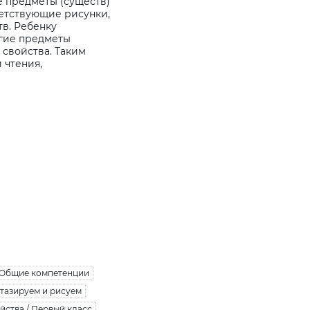
 предметы (существ)
етствующие рисунки,
тв. Ребенку
угие предметы
 свойства. Таким
 чтения,
Общие компетенции
тазируем и рисуем
йства / Первый класс