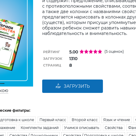
и содержит: предложение, описывающее
с противоположными свойствами, соотв
а также две колонки с названиями свойс
предлагается нарисовать в колонках др
(существ), которым присущи упомянутые
образом ребенок сможет развить навыки
наблюдательность и внимательность.
5.00
(5 оценок)
РЕЙТИНГ
1310
ЗАГРУЗОК
8
СТРАНИЦ
ЗАГРУЗИТЬ
ькою
еские фильтры:
дготовка к школе
Первый класс
Второй класс
Язык и чтение
ражение
Комплекты заданий
Учимся описывать
Свойства
Фан
лет
Свойства / Дошкольники
Свойства / Подготовка к школе
Сво