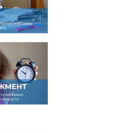
ешения анаграмм
аты.
ЖМЕНТ
оторый важно
о возраста.