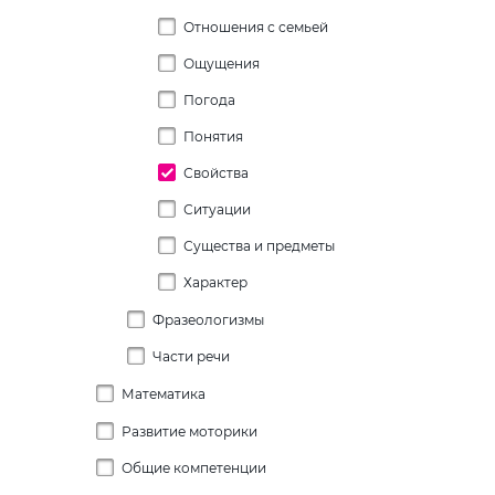
Числа
Буква Q
Отношения с семьей
Члены семьи
Буква R
Ощущения
Школа
Буква S
Погода
Буква T
Понятия
Буква U
Свойства
Буква V
Ситуации
Буква W
Существа и предметы
Буква X
Характер
Буква Y
Фразеологизмы
Буква Z
Части речи
Математика
Глагол
Местоимение
Развитие моторики
Вычитание
Наречие
Общие компетенции
Сравнение
Вычитание в картинках