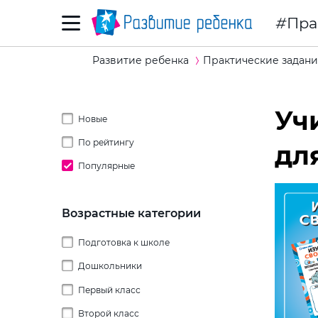
Пра
Развитие ребенка
Практические задани
Уч
Новые
По рейтингу
дл
Популярные
Возрастные категории
Подготовка к школе
Дошкольники
Первый класс
2 года
Второй класс
3 года