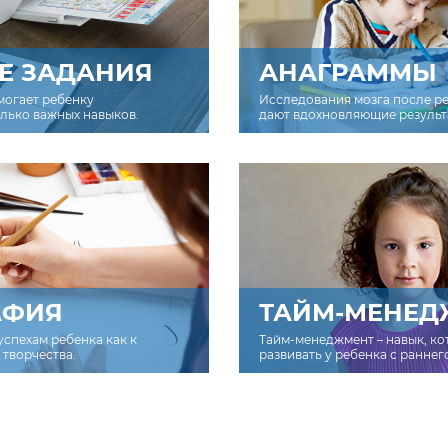
Е ЗАДАНИЯ
АНАГРАММЫ
могает ребенку
Исследования мозга после р
олько важных навыков.
дают вдохновляющие результ
АФИЯ
ТАЙМ-МЕНЕД
успехам ребенка как к
Тайм-менеджмент – навык, к
творчества.
развивать у ребенка с раннег