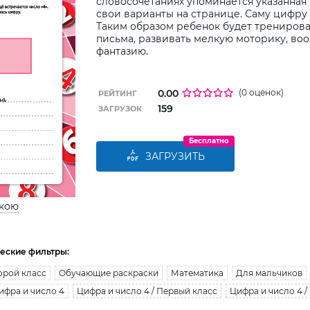
словосочетаниях упоминается указанная 
свои варианты на странице. Саму цифру
Таким образом ребенок будет тренирова
письма, развивать мелкую моторику, во
фантазию.
0.00
(0 оценок)
РЕЙТИНГ
159
ЗАГРУЗОК
Бесплатно
ЗАГРУЗИТЬ
ькою
еские фильтры:
орой класс
Обучающие раскраски
Математика
Для мальчиков
ифра и число 4
Цифра и число 4 / Первый класс
Цифра и число 4 /