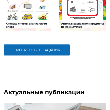
Сколько слогов: анализируем
Аптечка: распознаем предметы
слова
по их силуэтам
Задание будет способствовать
Задание способствует
формированию навыков анализа
формированию представления о
звукового состава слова
составе аптечки
СМОТРЕТЬ ВСЕ ЗАДАНИЯ
БОЛЬШЕ
БОЛЬШЕ
Актуальные публикации