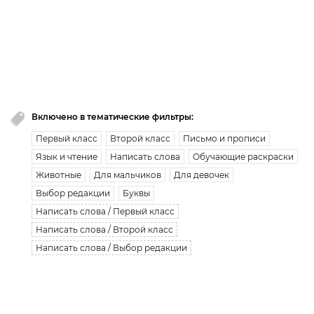
премиум доступ закончился!
Вы исчерпали лимит бесплатной загрузки. Для
загрузки получите безлимитный доступ.
узнать больше
Включено в тематические фильтры:
Первый класс
Второй класс
Письмо и прописи
Язык и чтение
Написать слова
Обучающие раскраски
Животные
Для мальчиков
Для девочек
Выбор редакции
Буквы
Написать слова / Первый класс
Написать слова / Второй класс
Написать слова / Выбор редакции