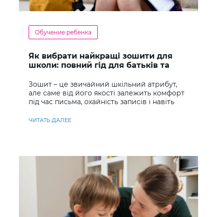
Обучение ребенка
Як вибрати найкращі зошити для
школи: повний гід для батьків та
учнів
Зошит – це звичайний шкільний атрибут,
але саме від його якості залежить комфорт
під час письма, охайність записів і навіть
ставлення до навчання
ЧИТАТЬ ДАЛЕЕ