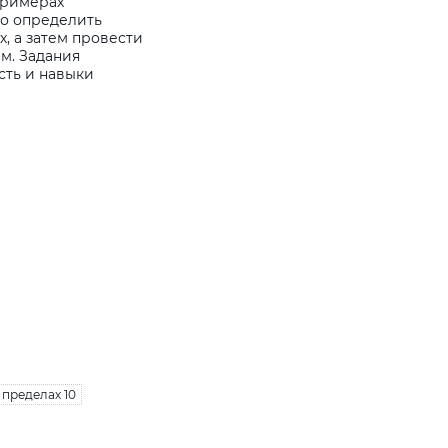
 примерах
но определить
, а затем провести
м. Задания
сть и навыки
пределах 10