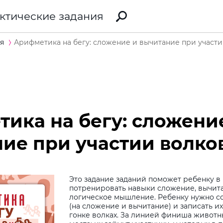
ктические задания
я
Арифметика на бегу: сложение и вычитание при участ
ика на бегу: сложени
ие при участии волко
Это задание заданий поможет ребенку 
потренировать навыки сложение, вычита
логическое мышление. Ребенку нужно с
(на сложение и вычитание) и записать и
гонке волках. За линией финиша животн