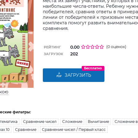
места: их займут участники, у которых в
наибольшие числа-ответы. Ребенку нуж
победителей, сравнив ответы в примерах
линии от победителей к призовым места
комплекта помогут развить внимательно
сравнения.
0.00
(0 оценок)
РЕЙТИНГ
202
ЗАГРУЗОК
Бесплатно
ЗАГРУЗИТЬ
ькою
еские фильтры:
тематика
Сравнение чисел
Сложение
Вычитание
Сложение в 
ах 10
Сравнение
Сравнение чисел / Первый класс