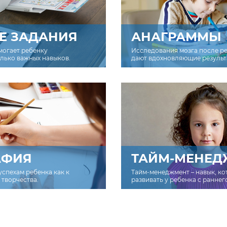
Е ЗАДАНИЯ
АНАГРАММЫ
могает ребенку
Исследования мозга после р
олько важных навыков.
дают вдохновляющие результ
АФИЯ
ТАЙМ-МЕНЕД
успехам ребенка как к
Тайм-менеджмент – навык, к
творчества.
развивать у ребенка с раннег