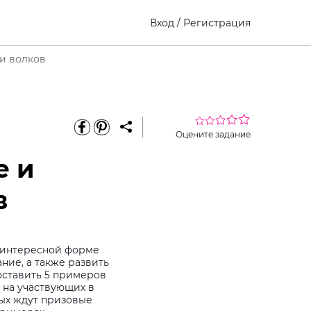
Вход
/
Регистрация
ии волков
Оцените задание
е и
в
в интересной форме
ние, а также развить
оставить 5 примеров
х на участвующих в
ых ждут призовые