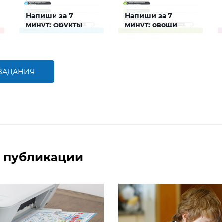
Напиши за 7
Напиши за 7
минут: фрукты
минут: овощи
Задание будет
Задание будет
способствовать
способствовать
расширению словарного
расширению словарного
запаса и активизации
запаса и активизации
познавательной
познавательной
 ЗАДАНИЯ
деятельности детей
деятельности детей
БОЛЬШЕ
БОЛЬШЕ
 публикации