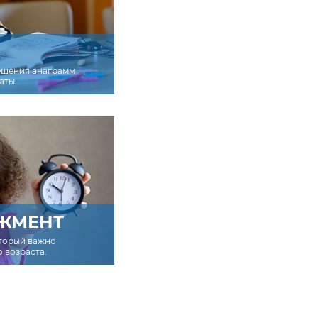
ешения анаграмм
аты.
ЖМЕНТ
оторый важно
о возраста.