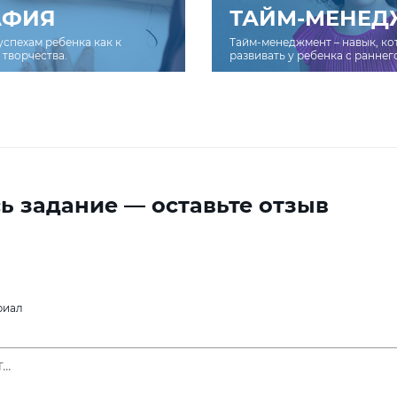
АФИЯ
ТАЙМ-МЕНЕД
успехам ребенка как к
Тайм-менеджмент – навык, к
творчества.
развивать у ребенка с раннег
ь задание — оставьте отзыв
риал