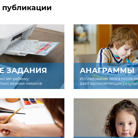
 публикации
Е ЗАДАНИЯ
АНАГРАММЫ
могает ребенку
Исследования мозга после р
олько важных навыков.
дают вдохновляющие результ