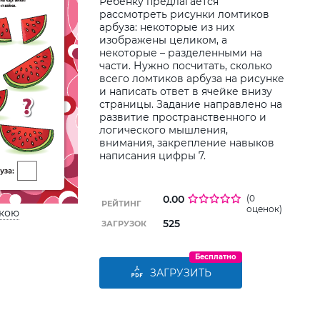
Ребенку предлагается
рассмотреть рисунки ломтиков
Дод
арбуза: некоторые из них
дитин
изображены целиком, а
некоторые – разделенными на
части. Нужно посчитать, сколько
всего ломтиков арбуза на рисунке
и написать ответ в ячейке внизу
страницы. Задание направлено на
развитие пространственного и
логического мышления,
внимания, закрепление навыков
написания цифры 7.
0.00
(0
РЕЙТИНГ
оценок)
ькою
525
ЗАГРУЗОК
Бесплатно
ЗАГРУЗИТЬ