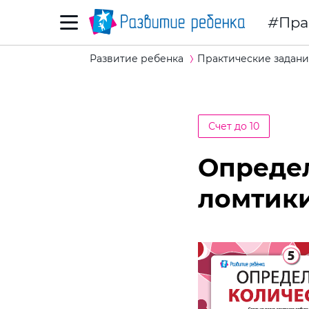
Пра
Развитие ребенка
Практические задани
Счет до 10
Определ
ломтики