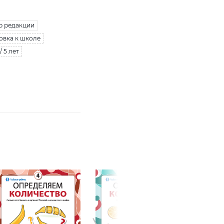
р редакции
товка к школе
/ 5 лет