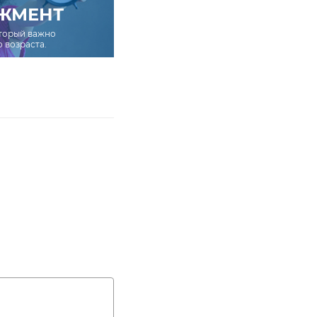
ЖМЕНТ
оторый важно
о возраста.