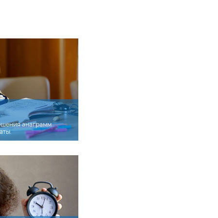
ешения анаграмм
аты.