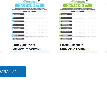
Напиши за 7
Напиши за 7
минут: фрукты
минут: овощи
Задание будет
Задание будет
способствовать
способствовать
расширению словарного
расширению словарного
запаса и активизации
запаса и активизации
познавательной
познавательной
 ЗАДАНИЯ
деятельности детей
деятельности детей
БОЛЬШЕ
БОЛЬШЕ