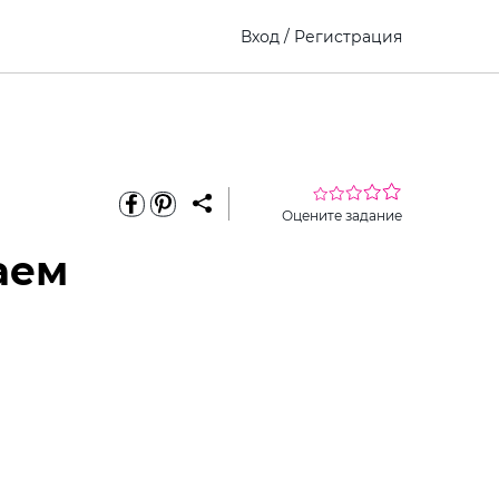
Вход
/
Регистрация
Оцените задание
аем
еріть
Виберите
Как это
премиум
ину
ребенка
работает?
доступ