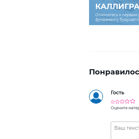
КАЛЛИГР
Относитесь к первым 
фундаменту будущего 
Понравилос
Гость
Оцените мате